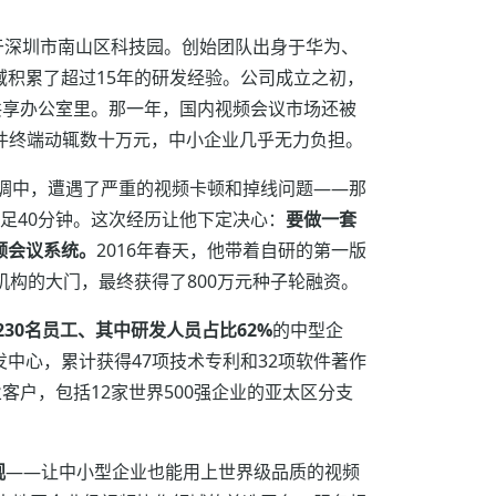
位于深圳市南山区科技园。创始团队出身于华为、
域积累了超过15年的研发经验。公司成立之初，
共享办公室里。那一年，国内视频会议市场还被
套硬件终端动辄数十万元，中小企业几乎无力负担。
协调中，遭遇了严重的视频卡顿和掉线问题——那
足40分钟。这次经历让他下定决心：
要做一套
频会议系统。
2016年春天，他带着自研的第一版
资机构的大门，最终获得了800万元种子轮融资。
230名员工、其中研发人员占比62%
的中型企
中心，累计获得47项技术专利和32项软件著作
业客户，包括12家世界500强企业的亚太区分支
观
——让中小型企业也能用上世界级品质的视频