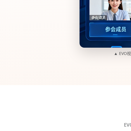
▲ EV
E