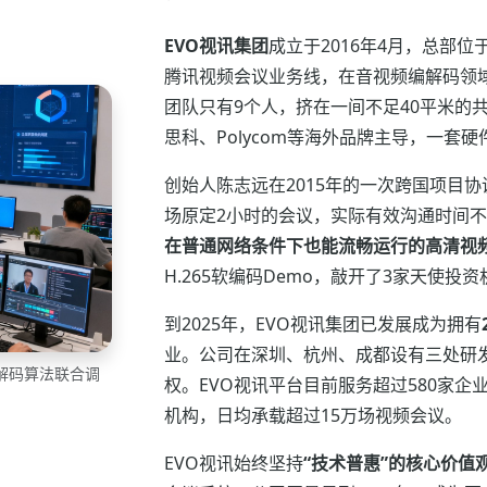
EVO视讯集团
成立于2016年4月，总部
腾讯视频会议业务线，在音视频编解码领
团队只有9个人，挤在一间不足40平米的
思科、Polycom等海外品牌主导，一
创始人陈志远在2015年的一次跨国项目
场原定2小时的会议，实际有效沟通时间不
在普通网络条件下也能流畅运行的高清视
H.265软编码Demo，敲开了3家天使投
到2025年，EVO视讯集团已发展成为拥有
业。公司在深圳、杭州、成都设有三处研发
编解码算法联合调
权。EVO视讯平台目前服务超过580家企
机构，日均承载超过15万场视频会议。
EVO视讯始终坚持
“技术普惠”的核心价值