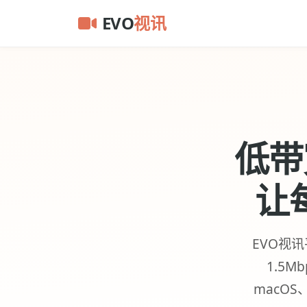
EVO
视讯
低带
让
EVO视
1.5M
macOS